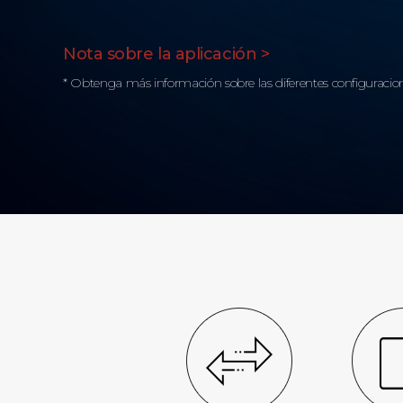
Nota sobre la aplicación >
* Obtenga más información sobre las diferentes configuracion