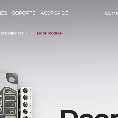
NES
SOPORTE
ACERCA DE
COM
vos periféricos
Door Module