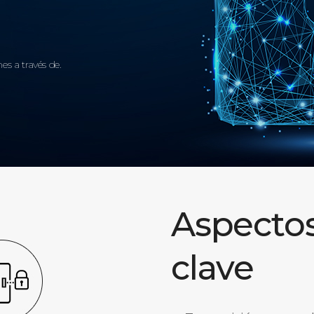
es a través de.
Aspecto
clave