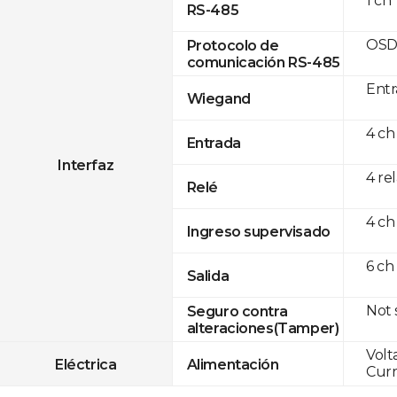
1 ch
RS-485
OSD
Protocolo de
comunicación RS-485
Entr
Wiegand
4 ch
Entrada
Interfaz
4 re
Relé
4 ch
Ingreso supervisado
6 ch
Salida
Not
Seguro contra
alteraciones(Tamper)
Volt
Eléctrica
Alimentación
Curr