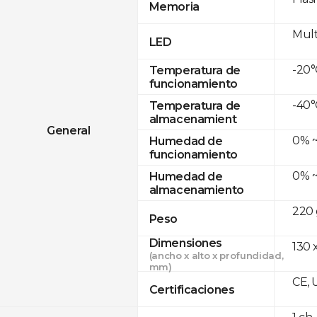
Memoria
Mult
LED
-20°
Temperatura de
funcionamiento
-40°
Temperatura de
almacenamient
General
0% ~
Humedad de
funcionamiento
0% ~
Humedad de
almacenamiento
220 
Peso
Dimensiones
130 x
(ancho x alto x profundidad,
mm)
CE, 
Certificaciones