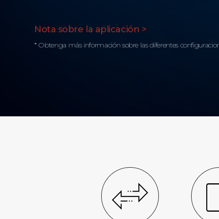
Nota sobre la aplicación >
* Obtenga más información sobre las diferentes configuracion