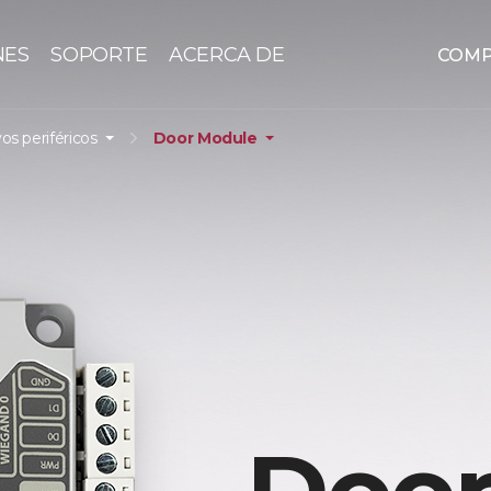
NES
SOPORTE
ACERCA DE
COM
vos periféricos
Door Module