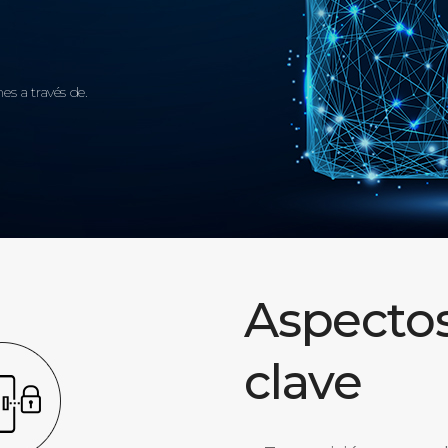
es a través de.
Aspecto
clave