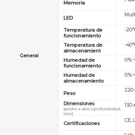
Memoria
Mult
LED
-20°
Temperatura de
funcionamiento
-40°
Temperatura de
almacenamient
General
0% ~
Humedad de
funcionamiento
0% ~
Humedad de
almacenamiento
220 
Peso
Dimensiones
130 x
(ancho x alto x profundidad,
mm)
CE, 
Certificaciones