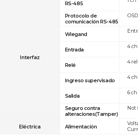
1 ch
RS-485
OSD
Protocolo de
comunicación RS-485
Entr
Wiegand
4 ch
Entrada
Interfaz
4 re
Relé
4 ch
Ingreso supervisado
6 ch
Salida
Not
Seguro contra
alteraciones(Tamper)
Volt
Eléctrica
Alimentación
Curr