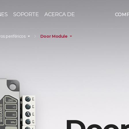
NES
SOPORTE
ACERCA DE
COM
vos periféricos
Door Module