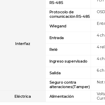
1 ch
RS-485
OSD
Protocolo de
comunicación RS-485
Entr
Wiegand
4 ch
Entrada
Interfaz
4 re
Relé
4 ch
Ingreso supervisado
6 ch
Salida
Not
Seguro contra
alteraciones(Tamper)
Volt
Eléctrica
Alimentación
Curr