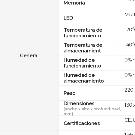
Memoria
Mult
LED
-20°
Temperatura de
funcionamiento
-40°
Temperatura de
almacenamient
General
0% ~
Humedad de
funcionamiento
0% ~
Humedad de
almacenamiento
220 
Peso
Dimensiones
130 x
(ancho x alto x profundidad,
mm)
CE, 
Certificaciones