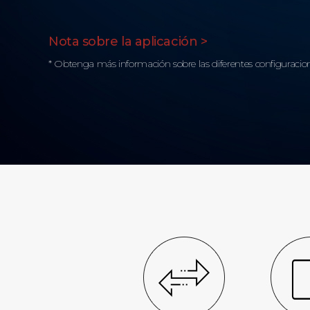
Nota sobre la aplicación >
* Obtenga más información sobre las diferentes configuracion