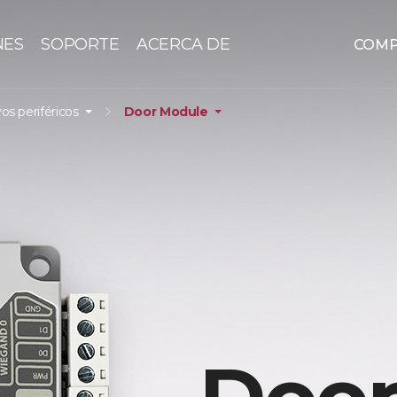
NES
SOPORTE
ACERCA DE
COM
vos periféricos
Door Module