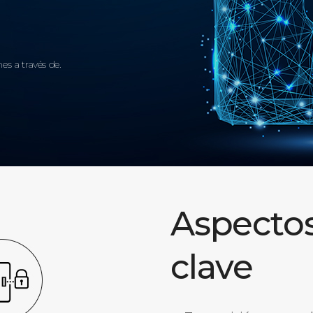
es a través de.
Aspecto
clave