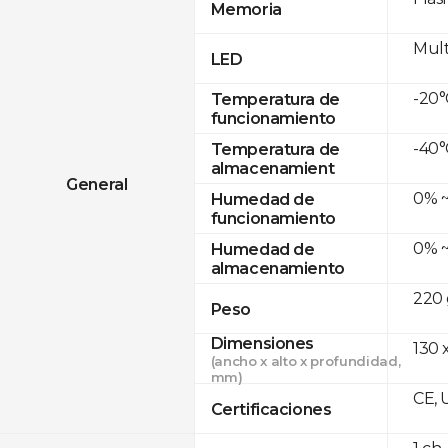
Memoria
Mult
LED
-20°
Temperatura de
funcionamiento
-40°
Temperatura de
almacenamient
General
0% ~
Humedad de
funcionamiento
0% ~
Humedad de
almacenamiento
220 
Peso
Dimensiones
130 x
(ancho x alto x profundidad,
mm)
CE, 
Certificaciones