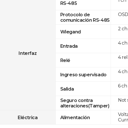
1 ch
RS-485
OSD
Protocolo de
comunicación RS-485
2 ch
Wiegand
4 ch
Entrada
Interfaz
4 re
Relé
4 ch
Ingreso supervisado
6 ch
Salida
Not
Seguro contra
alteraciones(Tamper)
Volt
Eléctrica
Alimentación
Curr