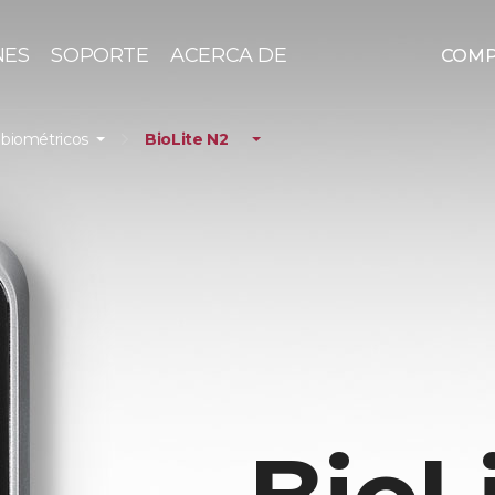
NES
SOPORTE
ACERCA DE
COM
 biométricos
BioLite N2