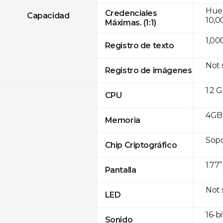
Huell
Credenciales
Capacidad
10,0
Máximas. (1:1)
1,00
Registro de texto
Not
Registro de imágenes
1.2 
CPU
4GB
Memoria
Sop
Chip Criptográfico
1.77
Pantalla
Not
LED
16-bi
Sonido