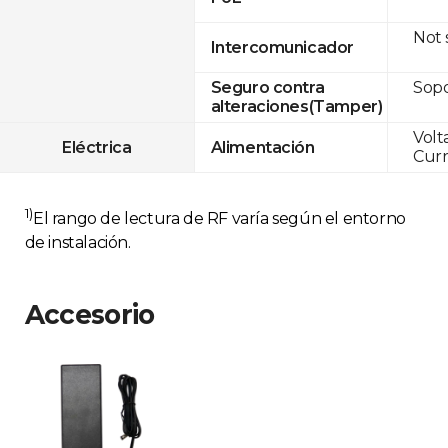
Not
Intercomunicador
Sop
Seguro contra
alteraciones(Tamper)
Volt
Eléctrica
Alimentación
Curr
1)
El rango de lectura de RF varía según el entorno
de instalación.
Accesorio