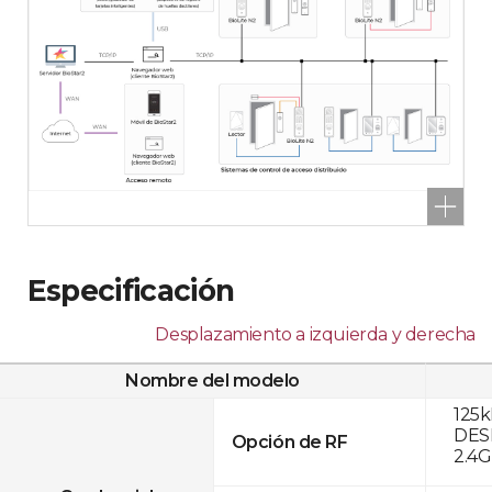
Especificación
Desplazamiento a izquierda y derecha
Nombre del modelo
125k
DESF
Opción de RF
2.4