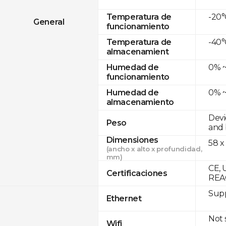
-20°
Temperatura de
General
funcionamiento
-40°
Temperatura de
almacenamient
0% ~
Humedad de
funcionamiento
0% ~
Humedad de
almacenamiento
Devi
Peso
and 
Dimensiones
58 x
(ancho x alto x profundidad,
mm)
CE, 
Certificaciones
REA
Supp
Ethernet
Not
Wifi