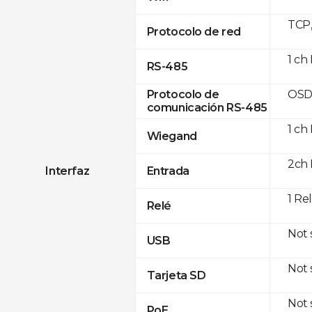
TCP
Protocolo de red
1 ch
RS-485
OSD
Protocolo de
comunicación RS-485
1 ch
Wiegand
2ch 
Interfaz
Entrada
1 Re
Relé
Not
USB
Not
Tarjeta SD
Not
PoE