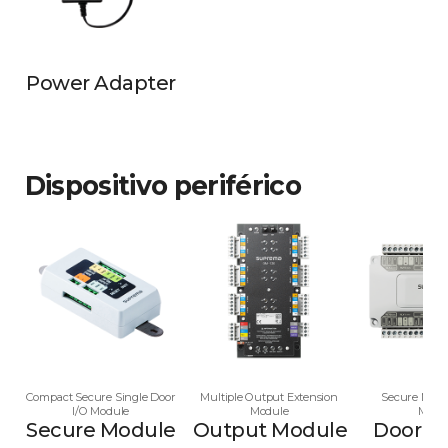
Power Adapter
Dispositivo periférico
Compact Secure Single Door
Multiple Output Extension
Secure Multi
I/O Module
Module
Modu
Secure Module
Output Module
Door M