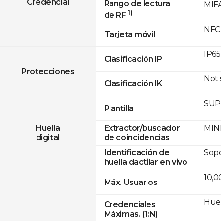
Credencial
Rango de lectura
MIFA
1)
de RF
NFC,
Tarjeta móvil
IP65
Clasificación IP
Protecciones
Not
Clasificación IK
SUPR
Plantilla
MINE
Huella
Extractor/buscador
digital
de coincidencias
Sopo
Identificación de
huella dactilar en vivo
10,0
Máx. Usuarios
Huel
Credenciales
Máximas. (1:N)