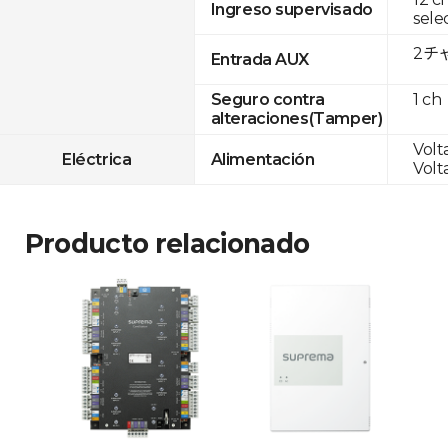
Ingreso supervisado
sele
2チャ
Entrada AUX
1 ch
Seguro contra
alteraciones(Tamper)
Volt
Eléctrica
Alimentación
Volt
Producto relacionado