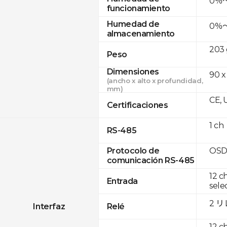
0％
funcionamiento
Humedad de
0％
almacenamiento
203 
Peso
Dimensiones
90 x
(ancho x alto x profundidad,
mm)
CE, 
Certificaciones
1 ch
RS-485
OSD
Protocolo de
comunicación RS-485
12 c
Entrada
sele
2 
Interfaz
Relé
12 c