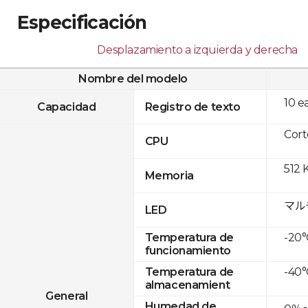
Especificación
Desplazamiento a izquierda y derecha
Nombre del modelo
10 e
Capacidad
Registro de texto
Cor
CPU
512 
Memoria
マル
LED
-20°
Temperatura de
funcionamiento
-40°
Temperatura de
almacenamient
General
Humedad de