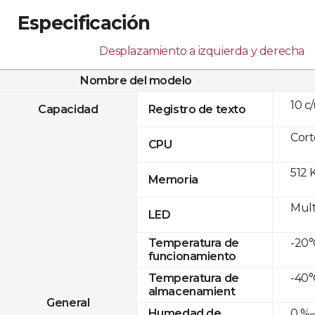
Especificación
Desplazamiento a izquierda y derecha
Nombre del modelo
10 c
Capacidad
Registro de texto
Cor
CPU
512 
Memoria
Mult
LED
-20°
Temperatura de
funcionamiento
-40°
Temperatura de
almacenamient
General
0 %–
Humedad de