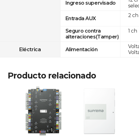
Ingreso supervisado
sele
2 ch
Entrada AUX
1 ch
Seguro contra
alteraciones(Tamper)
Volta
Eléctrica
Alimentación
Volta
Producto relacionado