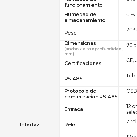
funcionamiento
0 %–
Humedad de
almacenamiento
203 
Peso
Dimensiones
90 x
(ancho x alto x profundidad,
mm)
CE, 
Certificaciones
1 ch
RS-485
OSD
Protocolo de
comunicación RS-485
12 c
Entrada
sele
2 re
Interfaz
Relé
12 c