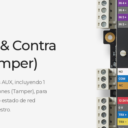
 & Contra
amper)
 AUX, incluyendo 1
iones (Tamper), para
o estado de red
stro.