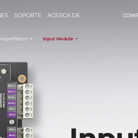
NES
SOPORTE
ACERCA DE
COM
vos periféricos
Input Module