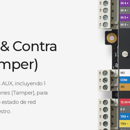
 & Contra
amper)
 AUX, incluyendo 1
iones (Tamper), para
o estado de red
stro.