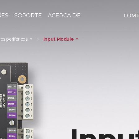
NES
SOPORTE
ACERCA DE
COM
vos periféricos
Input Module