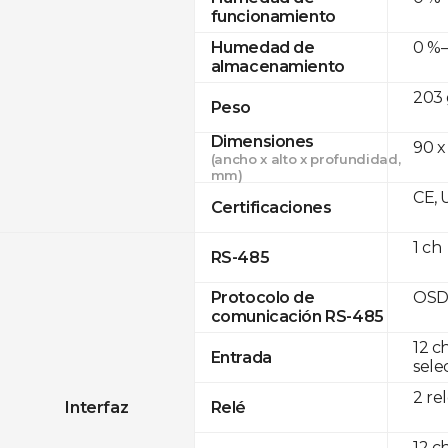
funcionamiento
0 %–
Humedad de
almacenamiento
203 
Peso
Dimensiones
90 x
(ancho x alto x profundidad,
mm)
CE, 
Certificaciones
1 ch
RS-485
OSD
Protocolo de
comunicación RS-485
12 c
Entrada
sele
2 re
Interfaz
Relé
12 c