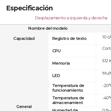
Especificación
Desplazamiento a izquierda y derecha
Nombre del modelo
10 c
Capacidad
Registro de texto
Cor
CPU
512 
Memoria
Mult
LED
-20°
Temperatura de
funcionamiento
-40°
Temperatura de
almacenamient
General
0 %–
Humedad de