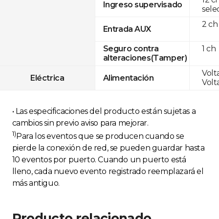
Ingreso supervisado
sele
2 ch
Entrada AUX
1 ch
Seguro contra
alteraciones(Tamper)
Volta
Eléctrica
Alimentación
Volta
• Las especificaciones del producto están sujetas a
cambios sin previo aviso para mejorar.
1)
Para los eventos que se producen cuando se
pierde la conexión de red, se pueden guardar hasta
10 eventos por puerto. Cuando un puerto está
lleno, cada nuevo evento registrado reemplazará el
más antiguo.
Producto relacionado