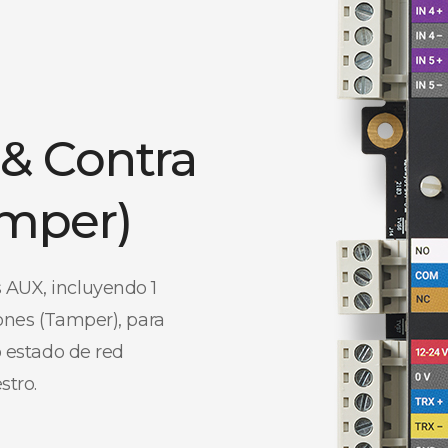
 & Contra
amper)
 AUX, incluyendo 1
iones (Tamper), para
o estado de red
stro.