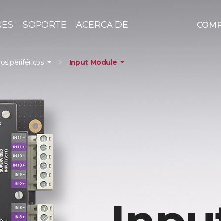
NES
SOPORTE
ACERCA DE
COM
vos periféricos
Input Module