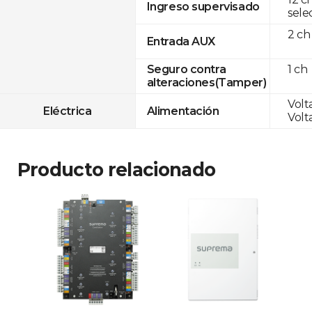
Ingreso supervisado
sele
2 ch
Entrada AUX
1 ch
Seguro contra
alteraciones(Tamper)
Volta
Eléctrica
Alimentación
Volta
Producto relacionado