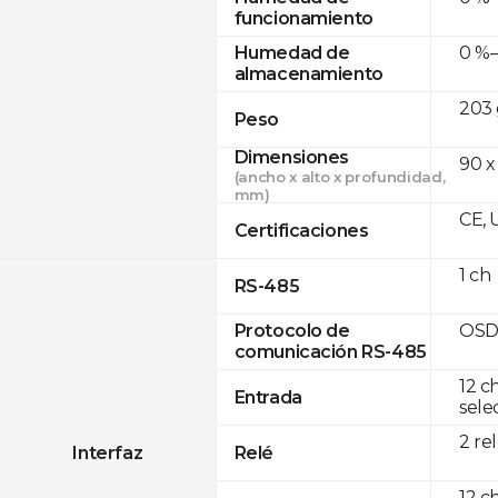
funcionamiento
0 %–
Humedad de
almacenamiento
203 
Peso
Dimensiones
90 x
(ancho x alto x profundidad,
mm)
CE, 
Certificaciones
1 ch
RS-485
OSD
Protocolo de
comunicación RS-485
12 c
Entrada
sele
2 re
Interfaz
Relé
12 c