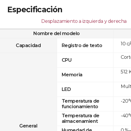
Especificación
Desplazamiento a izquierda y derecha
Nombre del modelo
10 c
Capacidad
Registro de texto
Cor
CPU
512 
Memoria
Mult
LED
-20°
Temperatura de
funcionamiento
-40°
Temperatura de
almacenamient
General
0 %–
Humedad de