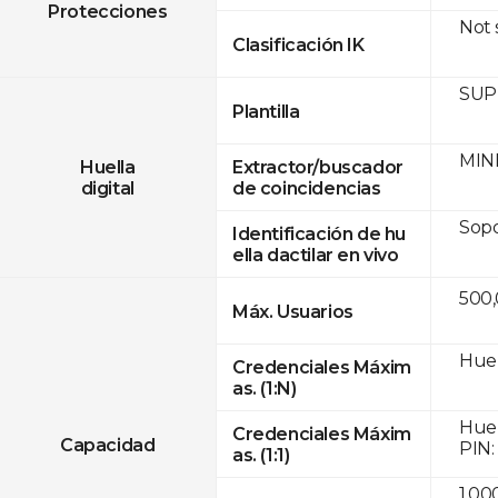
Protecciones
Not
Clasificación IK
SUPR
Plantilla
MINE
Huella
Extractor/buscador
digital
de coincidencias
Sop
Identificación de hu
ella dactilar en vivo
500
Máx. Usuarios
Huel
Credenciales Máxim
as. (1:N)
Huel
Credenciales Máxim
Capacidad
PIN:
as. (1:1)
1,00