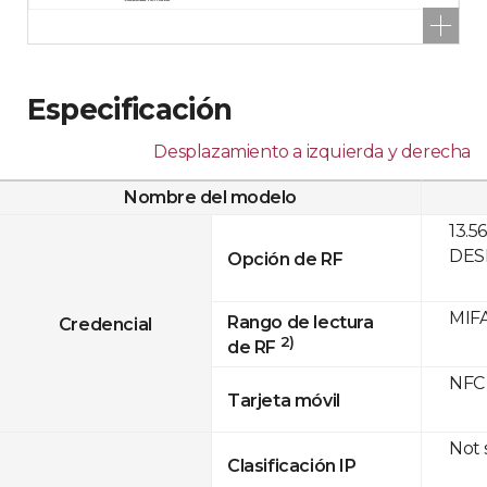
Especificación
Desplazamiento a izquierda y derecha
Nombre del modelo
13.5
DESF
Opción de RF
MIFA
Rango de lectura
Credencial
2)
de RF
NFC
Tarjeta móvil
Not
Clasificación IP