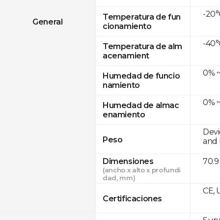
-20°
Temperatura de fun
General
cionamiento
-40°
Temperatura de alm
acenamient
0% ~
Humedad de funcio
namiento
0% ~
Humedad de almac
enamiento
Devi
Peso
and 
Dimensiones
70.9
(ancho x alto x profundi
dad, mm)
CE, 
Certificaciones