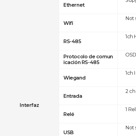
Supp
Ethernet
Not
Wifi
1ch 
RS-485
OSD
Protocolo de comun
icación RS-485
1ch 
Wiegand
2 ch
Entrada
Interfaz
1 Re
Relé
Not
USB