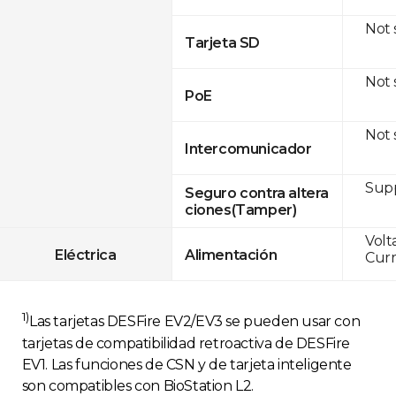
Not
Tarjeta SD
Not
PoE
Not
Intercomunicador
Sup
Seguro contra altera
ciones(Tamper)
Volt
Eléctrica
Alimentación
Curr
1)
Las tarjetas DESFire EV2/EV3 se pueden usar con
tarjetas de compatibilidad retroactiva de DESFire
EV1. Las funciones de CSN y de tarjeta inteligente
son compatibles con BioStation L2.