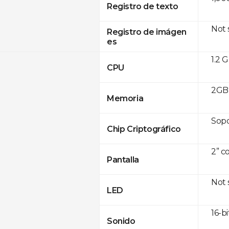
Registro de texto
Not
Registro de imágen
es
1.2 
CPU
2GB 
Memoria
Sop
Chip Criptográfico
2” c
Pantalla
Not
LED
16-bi
Sonido