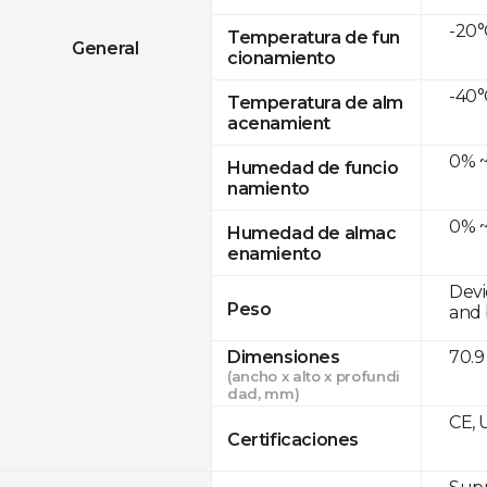
-20°
Temperatura de fun
General
cionamiento
-40°
Temperatura de alm
acenamient
0% ~
Humedad de funcio
namiento
0% ~
Humedad de almac
enamiento
Devi
Peso
and 
Dimensiones
70.9
(ancho x alto x profundi
dad, mm)
CE, 
Certificaciones