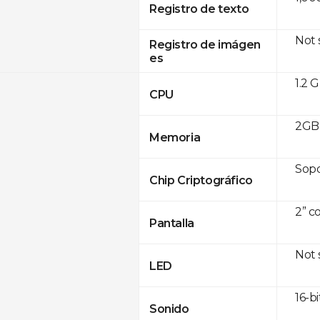
Registro de texto
Not
Registro de imágen
es
1.2 
CPU
2GB 
Memoria
Sop
Chip Criptográfico
2” c
Pantalla
Not
LED
16-bi
Sonido