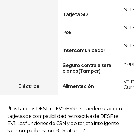
Not
Tarjeta SD
Not
PoE
Not
Intercomunicador
Sup
Seguro contra altera
ciones(Tamper)
Volt
Eléctrica
Alimentación
Curr
1)
Las tarjetas DESFire EV2/EV3 se pueden usar con
tarjetas de compatibilidad retroactiva de DESFire
EV1. Las funciones de CSN y de tarjeta inteligente
son compatibles con BioStation L2.