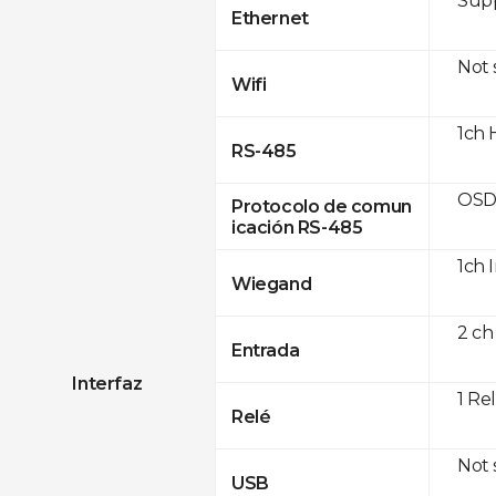
Supp
Ethernet
Not
Wifi
1ch 
RS-485
OSD
Protocolo de comun
icación RS-485
1ch 
Wiegand
2 ch
Entrada
Interfaz
1 Re
Relé
Not
USB