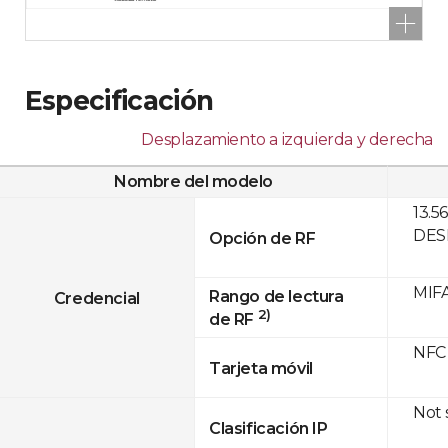
Especificación
Desplazamiento a izquierda y derecha
Nombre del modelo
13.5
DESF
Opción de RF
MIFA
Rango de lectura
Credencial
2)
de RF
NFC
Tarjeta móvil
Not
Clasificación IP