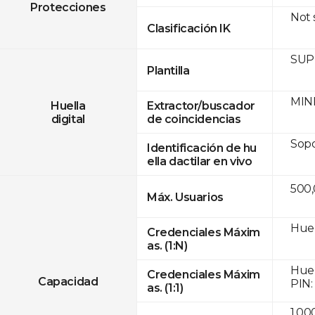
Protecciones
Not
Clasificación IK
SUPR
Plantilla
MINE
Huella
Extractor/buscador
digital
de coincidencias
Sop
Identificación de hu
ella dactilar en vivo
500
Máx. Usuarios
Huel
Credenciales Máxim
as. (1:N)
Huel
Credenciales Máxim
Capacidad
PIN:
as. (1:1)
1,00