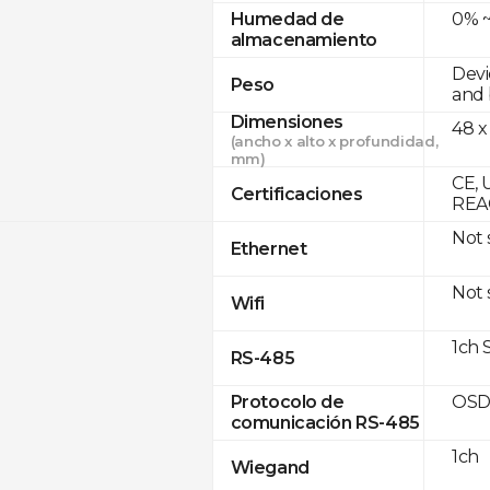
0% ~
Humedad de
almacenamiento
Devi
Peso
and 
Dimensiones
48 x
(ancho x alto x profundidad,
mm)
CE, 
Certificaciones
REA
Not
Ethernet
Not
Wifi
1ch 
RS-485
OSD
Protocolo de
comunicación RS-485
1ch
Wiegand