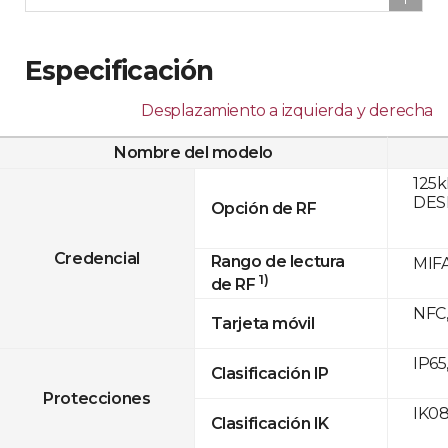
Especificación
Desplazamiento a izquierda y derecha
Nombre del modelo
125k
DESF
Opción de RF
Credencial
Rango de lectura
MIFA
1)
de RF
NFC,
Tarjeta móvil
IP65
Clasificación IP
Protecciones
IK0
Clasificación IK