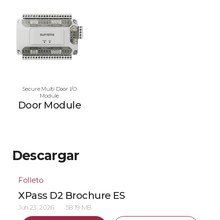
Secure Multi Door I/O
Module
Door Module
Descargar
Folleto
XPass D2 Brochure ES
Jun 23, 2026
58.19 MB