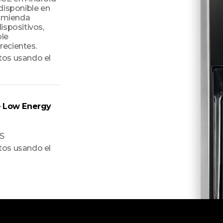
disponible en
comienda
dispositivos,
ble
ecientes.
tos usando el
– Low Energy
OS
tos usando el