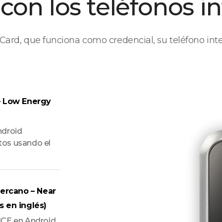
con los teléfonos in
 Card, que funciona como credencial, su teléfono inte
– Low Energy
ndroid
tos usando el
ercano – Near
s en inglés)
HCE en Android