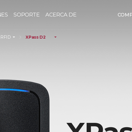
NES
SOPORTE
ACERCA DE
COM
 RFID
XPass D2