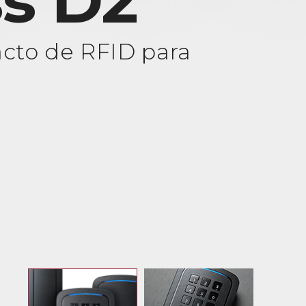
s D2
cto de RFID para