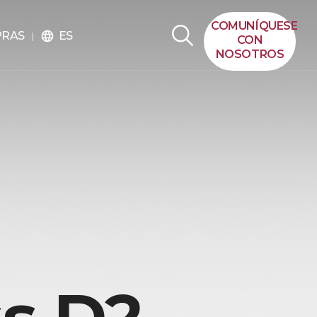
COMUNÍQUESE
ES
PRAS
language
CON
NOSOTROS