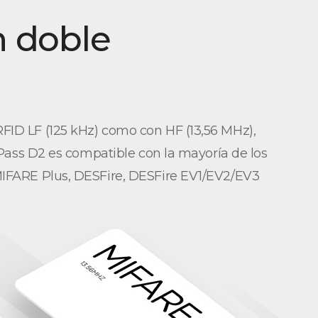
n doble
FID LF (125 kHz) como con HF (13,56 MHz),
 XPass D2 es compatible con la mayoría de los
 MIFARE Plus, DESFire, DESFire EV1/EV2/EV3