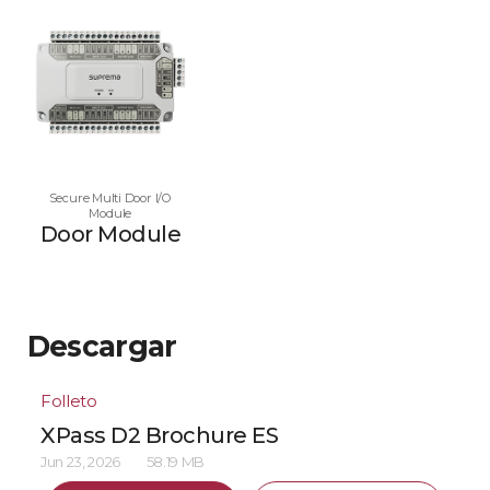
Secure Multi Door I/O
Module
Door Module
Descargar
Folleto
XPass D2 Brochure ES
Jun 23, 2026
58.19 MB