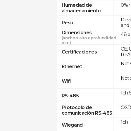
0% ~
Humedad de
almacenamiento
Devi
Peso
and 
Dimensiones
48 x
(ancho x alto x profundidad,
mm)
CE, 
Certificaciones
REA
Not
Ethernet
Not
Wifi
1ch 
RS-485
OSD
Protocolo de
comunicación RS-485
1ch
Wiegand