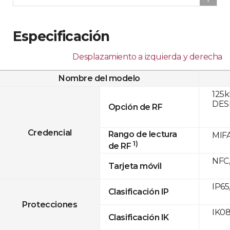
Especificación
Desplazamiento a izquierda y derecha
Nombre del modelo
125k
DESF
Opción de RF
Credencial
Rango de lectura
MIFA
1)
de RF
NFC,
Tarjeta móvil
IP65
Clasificación IP
Protecciones
IK0
Clasificación IK