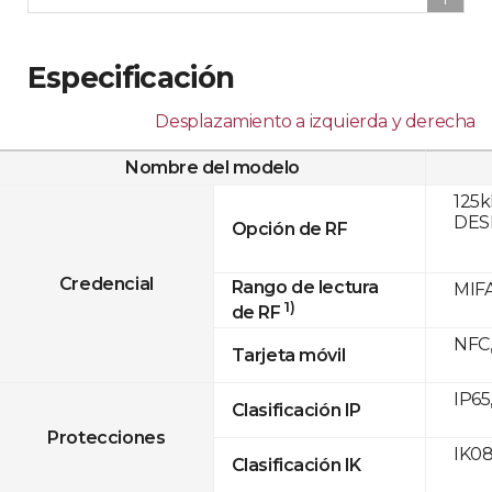
Especificación
Desplazamiento a izquierda y derecha
Nombre del modelo
125k
DESF
Opción de RF
Credencial
Rango de lectura
MIFA
1)
de RF
NFC,
Tarjeta móvil
IP65
Clasificación IP
Protecciones
IK0
Clasificación IK