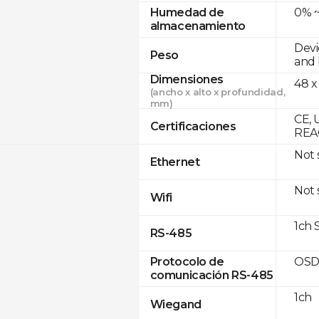
0% ~
Humedad de
almacenamiento
Devi
Peso
and 
Dimensiones
48 x
(ancho x alto x profundidad,
mm)
CE, 
Certificaciones
REA
Not
Ethernet
Not
Wifi
1ch 
RS-485
OSD
Protocolo de
comunicación RS-485
1ch
Wiegand