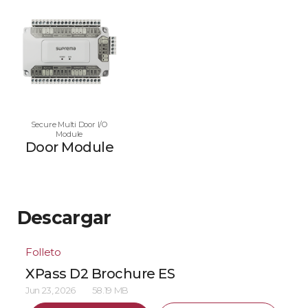
Secure Multi Door I/O
Module
Door Module
Descargar
Folleto
XPass D2 Brochure ES
Jun 23, 2026
58.19 MB