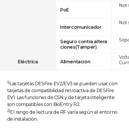
Not
PoE
Not
Intercomunicador
Sop
Seguro contra altera
ciones(Tamper)
Volt
Eléctrica
Alimentación
Curr
1)
Las tarjetas DESFire EV2/EV3 se pueden usar con
tarjetas de compatibilidad retroactiva de DESFire
EV1. Las funciones de CSN y de tarjeta inteligente
son compatibles con BioEntry R2.
2)
El rango de lectura de RF varía según el entorno
de instalación.