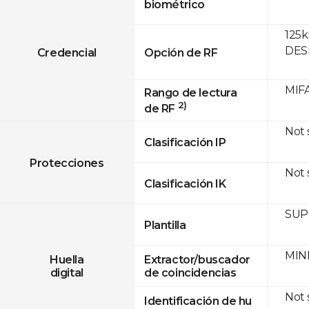
biométrico
125k
DESF
Credencial
Opción de RF
MIFA
Rango de lectura
2)
de RF
Not
Clasificación IP
Protecciones
Not
Clasificación IK
SUPR
Plantilla
MINE
Huella
Extractor/buscador
digital
de coincidencias
Not
Identificación de hu