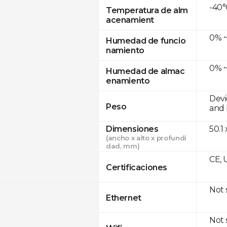
-40°
Temperatura de alm
acenamient
0% ~
Humedad de funcio
namiento
0% ~
Humedad de almac
enamiento
Devi
Peso
and 
Dimensiones
50.1
(ancho x alto x profundi
dad, mm)
CE, 
Certificaciones
Not
Ethernet
Not