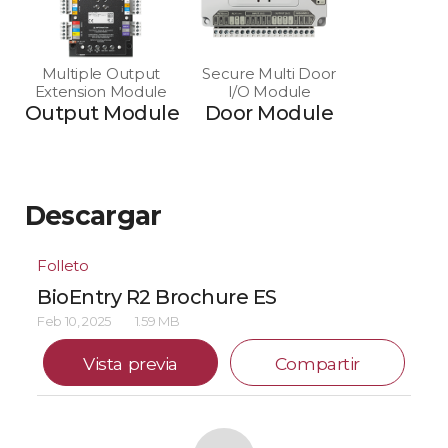
Multiple Output
Secure Multi Door
Extension Module
I/O Module
Output Module
Door Module
Descargar
Folleto
BioEntry R2 Brochure ES
Feb 10, 2025
1.59 MB
Vista previa
Compartir