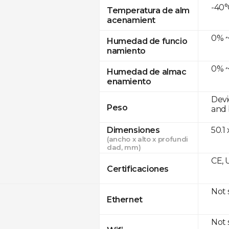
-40°
Temperatura de alm
acenamient
0% ~
Humedad de funcio
namiento
0% ~
Humedad de almac
enamiento
Devi
Peso
and 
Dimensiones
50.1
(ancho x alto x profundi
dad, mm)
CE, 
Certificaciones
Not
Ethernet
Not