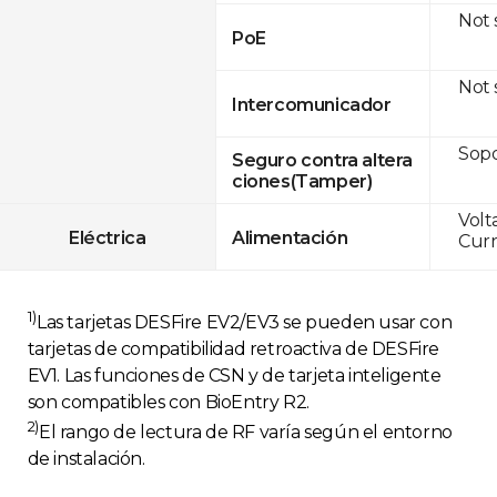
Not
PoE
Not
Intercomunicador
Sop
Seguro contra altera
ciones(Tamper)
Volt
Eléctrica
Alimentación
Curr
1)
Las tarjetas DESFire EV2/EV3 se pueden usar con
tarjetas de compatibilidad retroactiva de DESFire
EV1. Las funciones de CSN y de tarjeta inteligente
son compatibles con BioEntry R2.
2)
El rango de lectura de RF varía según el entorno
de instalación.