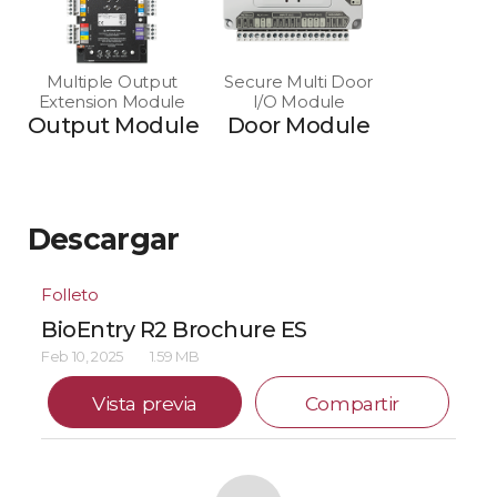
Multiple Output
Secure Multi Door
Extension Module
I/O Module
Output Module
Door Module
Descargar
Folleto
BioEntry R2 Brochure ES
Feb 10, 2025
1.59 MB
Vista previa
Compartir