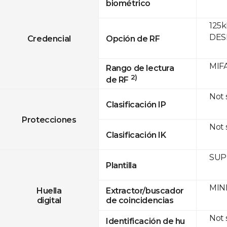
biométrico
125k
DESF
Credencial
Opción de RF
MIFA
Rango de lectura
2)
de RF
Not
Clasificación IP
Protecciones
Not
Clasificación IK
SUPR
Plantilla
MINE
Huella
Extractor/buscador
digital
de coincidencias
Not
Identificación de hu