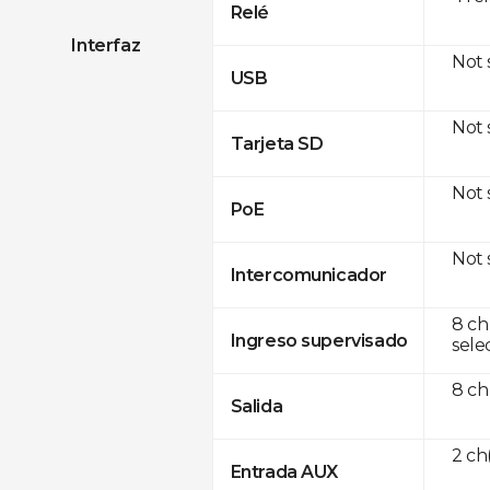
Relé
Interfaz
Not
USB
Not
Tarjeta SD
Not
PoE
Not
Intercomunicador
8 ch
Ingreso supervisado
sele
8 ch
Salida
2 c
Entrada AUX