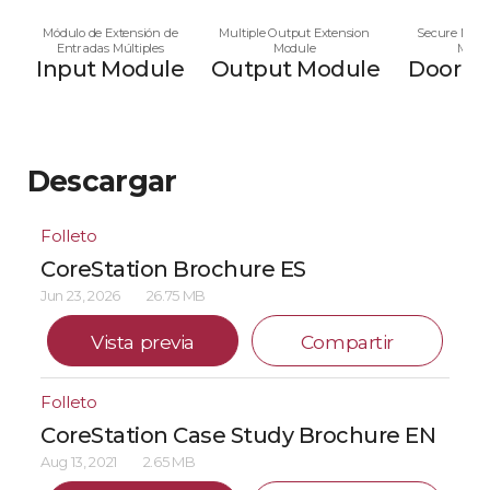
Módulo de Extensión de
Multiple Output Extension
Secure Multi
Entradas Múltiples
Module
Modu
Input Module
Output Module
Door M
Descargar
Folleto
CoreStation Brochure ES
Jun 23, 2026
26.75 MB
Vista previa
Compartir
Folleto
CoreStation Case Study Brochure EN
Aug 13, 2021
2.65 MB