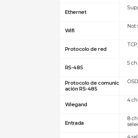
Supp
Ethernet
Not
Wifi
TCP
Protocolo de red
5 ch
RS-485
OSD
Protocolo de comunic
ación RS-485
4 ch
Wiegand
8 ch
Entrada
sele
4 re