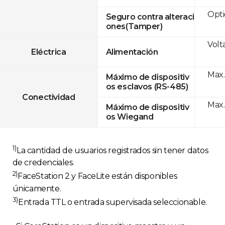
Opti
Seguro contra alteraci
ones(Tamper)
Volt
Eléctrica
Alimentación
Max.
Máximo de dispositiv
os esclavos (RS-485)
Conectividad
Max.
Máximo de dispositiv
os Wiegand
1)
La cantidad de usuarios registrados sin tener datos
de credenciales.
2)
FaceStation 2 y FaceLite están disponibles
únicamente.
3)
Entrada TTL o entrada supervisada seleccionable.