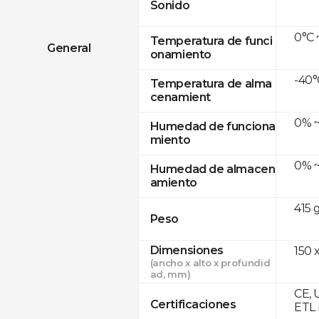
Sonido
0°C 
Temperatura de funci
General
onamiento
-40°
Temperatura de alma
cenamient
0% ~
Humedad de funciona
miento
0% ~
Humedad de almacen
amiento
415 
Peso
Dimensiones
150 x
(ancho x alto x profundid
ad, mm)
CE, 
Certificaciones
ETL 