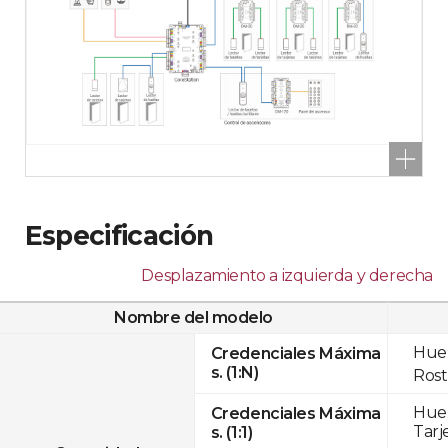
Especificación
Desplazamiento a izquierda y derecha
Nombre del modelo
Huel
Credenciales Máxima
s. (1:N)
Rost
Huel
Credenciales Máxima
Tarj
s. (1:1)