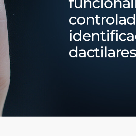
funcional
controlad
identific
dactilare