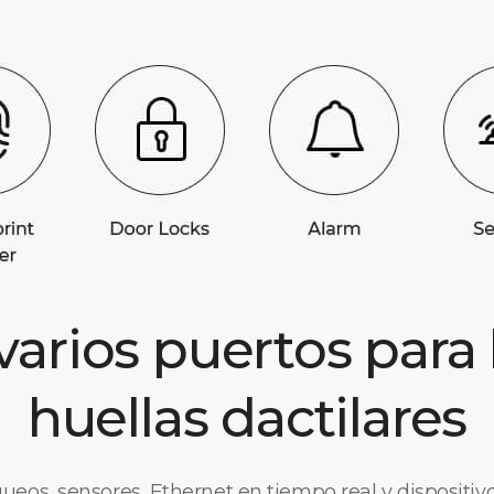
varios puertos para
huellas dactilares
ueos, sensores, Ethernet en tiempo real y dispositiv