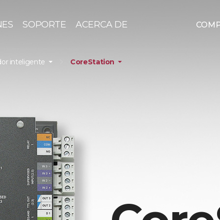
NES
SOPORTE
ACERCA DE
COM
or inteligente
CoreStation