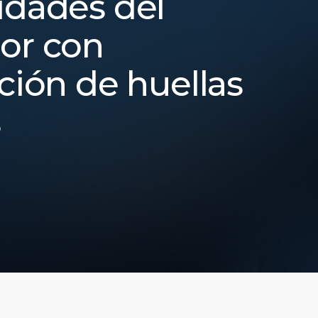
idades del
or con
ación de huellas
s