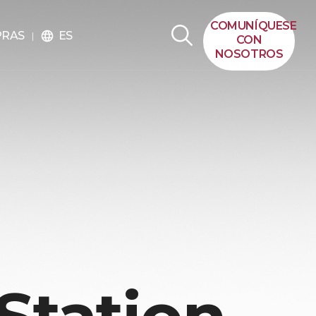
COMUNÍQUESE
ES
PRAS
language
CON
NOSOTROS