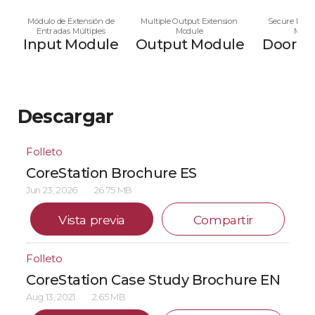
Módulo de Extensión de
Multiple Output Extension
Secure Multi
Entradas Múltiples
Module
Modu
Input Module
Output Module
Door M
Descargar
Folleto
CoreStation Brochure ES
Jun 23, 2026
26.75 MB
Vista previa
Compartir
Folleto
CoreStation Case Study Brochure EN
Aug 13, 2021
2.65 MB