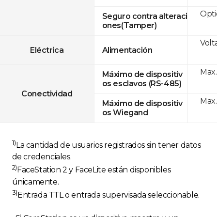
Opti
Seguro contra alteraci
ones(Tamper)
Volt
Eléctrica
Alimentación
Max.
Máximo de dispositiv
os esclavos (RS-485)
Conectividad
Max.
Máximo de dispositiv
os Wiegand
1)
La cantidad de usuarios registrados sin tener datos
de credenciales.
2)
FaceStation 2 y FaceLite están disponibles
únicamente.
3)
Entrada TTL o entrada supervisada seleccionable.