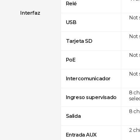
Relé
Interfaz
Not
USB
Not
Tarjeta SD
Not
PoE
Not
Intercomunicador
8 ch
Ingreso supervisado
sele
8 ch
Salida
2 c
Entrada AUX