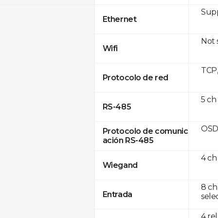
Supp
Ethernet
Not
Wifi
TCP
Protocolo de red
5 ch
RS-485
OSD
Protocolo de comunic
ación RS-485
4 ch
Wiegand
8 ch
Entrada
sele
4 re