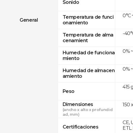
Sonido
0°C 
Temperatura de funci
General
onamiento
-40°
Temperatura de alma
cenamient
0% ~
Humedad de funciona
miento
0% ~
Humedad de almacen
amiento
415 
Peso
Dimensiones
150 x
(ancho x alto x profundid
ad, mm)
CE, 
Certificaciones
ETL 