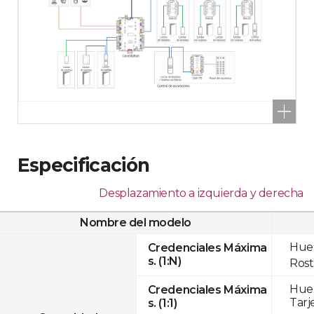
Especificación
Desplazamiento a izquierda y derecha
Nombre del modelo
Huel
Credenciales Máxima
s. (1:N)
Rost
Huel
Credenciales Máxima
Tarj
s. (1:1)