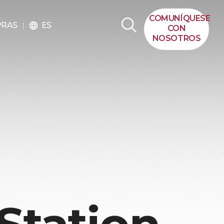
COMUNÍQUESE
ES
PRAS
language
CON
NOSOTROS