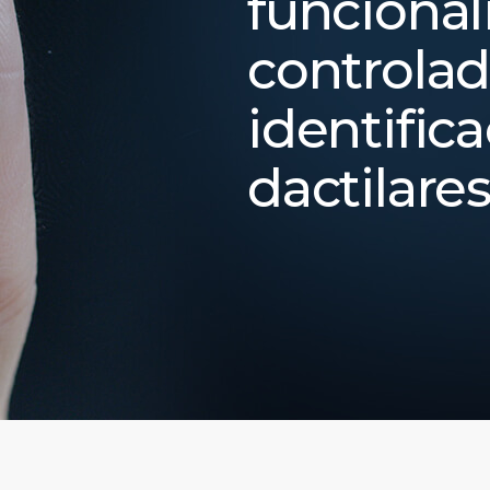
funcional
controlad
identific
dactilare