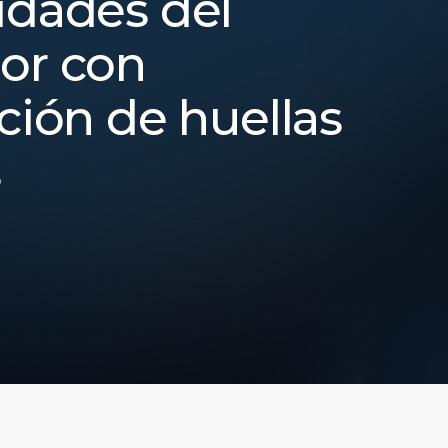
idades del
or con
ación de huellas
s