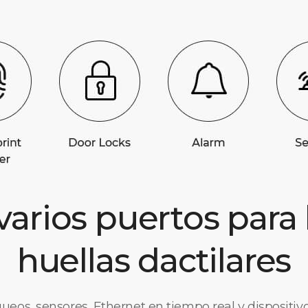
varios puertos para
huellas dactilares
ueos, sensores, Ethernet en tiempo real y dispositiv