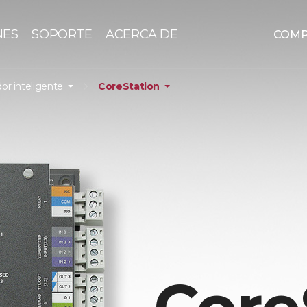
NES
SOPORTE
ACERCA DE
COM
or inteligente
CoreStation