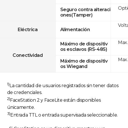
Opti
Seguro contra alteraci
ones(Tamper)
Volt
Eléctrica
Alimentación
Max.
Máximo de dispositiv
os esclavos (RS-485)
Conectividad
Max.
Máximo de dispositiv
os Wiegand
1)
La cantidad de usuarios registrados sin tener datos
de credenciales.
2)
FaceStation 2 y FaceLite están disponibles
únicamente.
3)
Entrada TTL o entrada supervisada seleccionable.