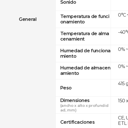
Sonido
0°C 
Temperatura de funci
General
onamiento
-40°
Temperatura de alma
cenamient
0% ~
Humedad de funciona
miento
0% ~
Humedad de almacen
amiento
415 
Peso
Dimensiones
150 x
(ancho x alto x profundid
ad, mm)
CE, 
Certificaciones
ETL 