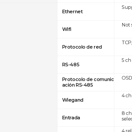
Supp
Ethernet
Not
Wifi
TCP
Protocolo de red
5 ch
RS-485
OSD
Protocolo de comunic
ación RS-485
4 ch
Wiegand
8 ch
Entrada
sele
4 re