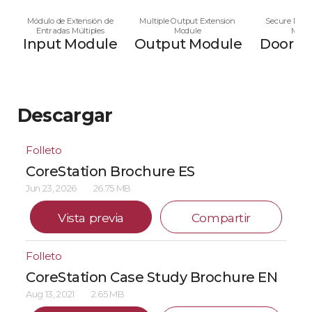
Módulo de Extensión de
Multiple Output Extension
Secure Multi
Entradas Múltiples
Module
Modu
Input Module
Output Module
Door M
Descargar
Folleto
CoreStation Brochure ES
Jun 23, 2026
26.75 MB
Vista previa
Compartir
Folleto
CoreStation Case Study Brochure EN
Aug 13, 2021
2.65 MB