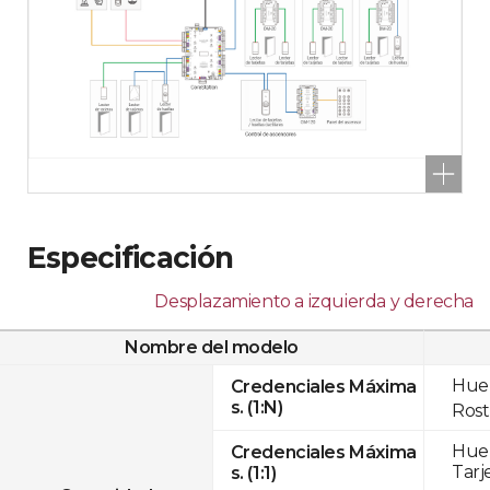
Especificación
Desplazamiento a izquierda y derecha
Nombre del modelo
Huel
Credenciales Máxima
s. (1:N)
Rost
Huel
Credenciales Máxima
Tarj
s. (1:1)