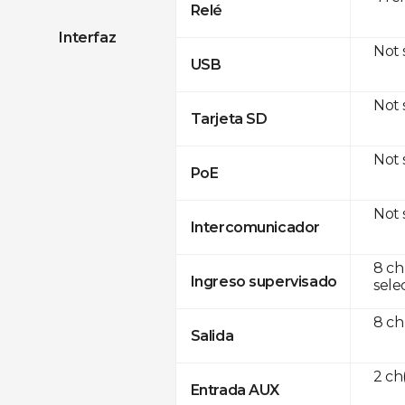
Relé
Interfaz
Not
USB
Not
Tarjeta SD
Not
PoE
Not
Intercomunicador
8 ch
Ingreso supervisado
sele
8 ch
Salida
2 c
Entrada AUX