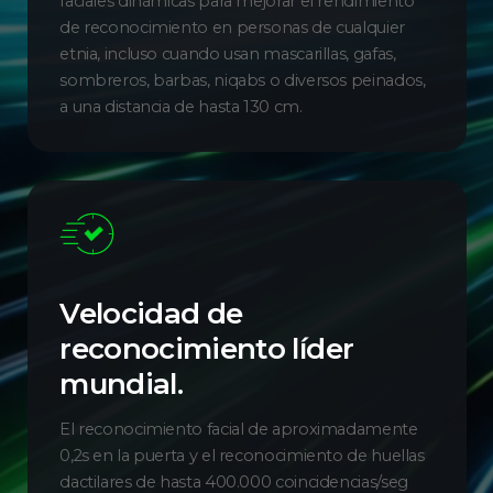
faciales dinámicas para mejorar el rendimiento
de reconocimiento en personas de cualquier
etnia, incluso cuando usan mascarillas, gafas,
sombreros, barbas, niqabs o diversos peinados,
a una distancia de hasta 130 cm.
Velocidad de
reconocimiento líder
mundial.
El reconocimiento facial de aproximadamente
0,2s en la puerta y el reconocimiento de huellas
dactilares de hasta 400.000 coincidencias/seg