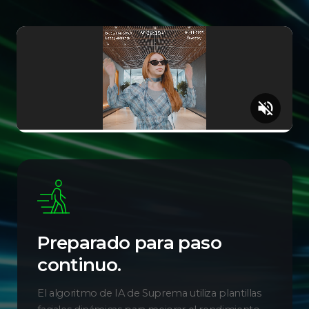
volume_off
Preparado para paso
continuo.
El algoritmo de IA de Suprema utiliza plantillas