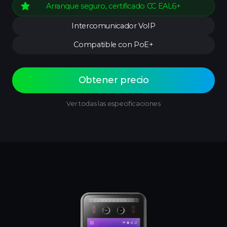
star
Arranque seguro, certificado CC EAL6+
Intercomunicador VoIP
Compatible con PoE+
Obtener precio
Ver todas las especificaciones