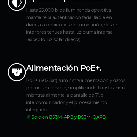
Hasta 25.000 lx de iluminancia operativa
mantiene la autenticación facial fiable en
diversas condiciones de iluminación, desde
interiores tenues hasta luz diurna intensa
(excepto luz solar directa).
Alimentación PoE+.
PoE+ (802.3at) suministra alimentación y datos
por un único cable, simplificando la instalación
mientras alimenta la pantalla de 7", el
intercomunicador y el procesamiento
integrado.
※ Solo en BS3M-APB y BS3M-OAPB.