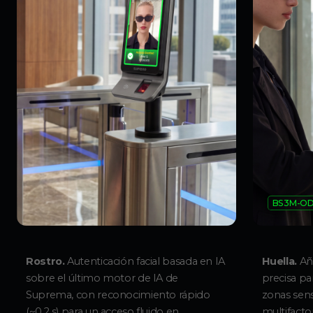
BS3M-O
Rostro.
Autenticación facial basada en IA
Huella.
Aña
sobre el último motor de IA de
precisa pa
Suprema, con reconocimiento rápido
zonas sens
(~0,2 s) para un acceso fluido en
multifactor