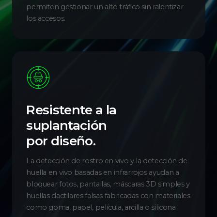
permiten gestionar un alto tráfico sin ralentizar
los accesos.
Resistente a la
suplantación
por diseño.
La detección de rostro en vivo y la detección de
huella en vivo basadas en infrarrojos ayudan a
bloquear fotos, pantallas, máscaras 3D simples y
huellas dactilares falsas fabricadas con materiales
como goma, papel, película, arcilla o silicona.