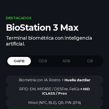
DESTACADOS
BioStation 3 Max
Terminal biométrica con inteligencia
artificial.
OAPB
ODB
APB
DB
Biometría con IA: Rostro +
Huella dactilar
RFID: EM, MIFARE / DESFire, FeliCa
+ HID
iCLASS / Prox
Móvil (NFC, BLE), QR, PIN (2FA)