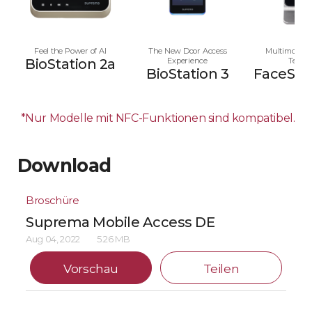
Feel the Power of AI
The New Door Access
Multimodale
BioStation 2a
Experience
Termi
BioStation 3
FaceStat
*Nur Modelle mit NFC-Funktionen sind kompatibel.
Download
Broschüre
Suprema Mobile Access DE
Aug 04, 2022
5.26 MB
Vorschau
Teilen