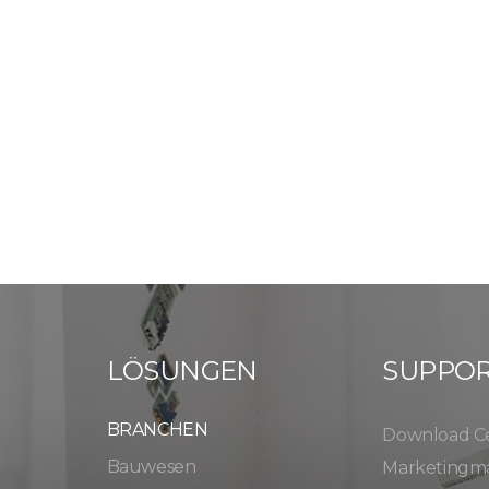
LÖSUNGEN
SUPPO
BRANCHEN
Download C
Bauwesen
Marketingma