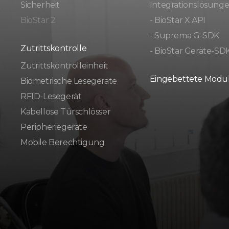
Sicherheit
Integrationslösung
BioStar 2
- BioStar X API
- Suprema G-SDK
Zutrittskontrolle
- BioStar Geräte-SD
Zutrittskontrolleinheit
Eingebettete Modu
Biometrische Lesegeräte
RFID-Lesegerät
Kabellose Türschlösser
Peripheriegeräte
Mobile Berechtigung