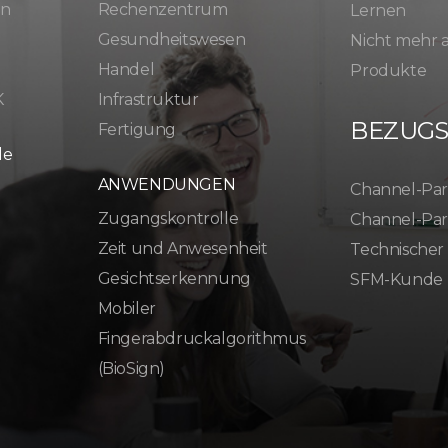
en
Rechenzentrum
Lernen
Gesundheitswesen
Nicht mehr
Handel
Produkte
K
Infrastruktur
BEZUG
Fertigung
le
ANWENDUNGEN
Channel-Par
Zugangskontrolle
Channel-Par
Zeit und Anwesenheit
Technischer
Gesichtserkennung
SFM-Kunde
Mobiler
Fingerabdruckalgorithmus
(BioSign)