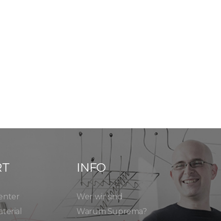
RT
INFO
enter
Wer wir sind
terial
Warum Suprema?