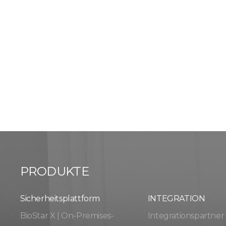
PRODUKTE
Sicherheitsplattform
INTEGRATION
BioStar X | On-Premises-
Integrationspartner