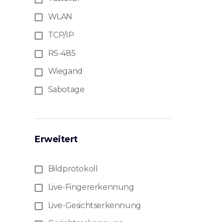
WLAN
TCP/IP
RS-485
Wiegand
Sabotage
Erweitert
Bildprotokoll
Live-Fingererkennung
Live-Gesichtserkennung