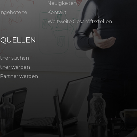
Neuigkeiten
 angebotene
Kontakt
Weltweite Geschäftsstellen
SQUELLEN
tner suchen
tner werden
 Partner werden