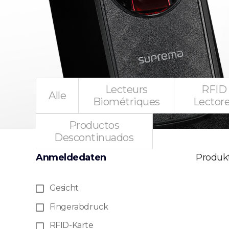
Lecteurs
RFID
Alle
Biométriques
Lector
Productos
Descontinuados
Anmeldedaten
Produk
Gesicht
Fingerabdruck
RFID-Karte