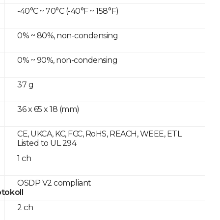
-40°C ~ 70°C (-40°F ~ 158°F)
0% ~ 80%, non-condensing
0% ~ 90%, non-condensing
37 g
36 x 65 x 18 (mm)
CE, UKCA, KC, FCC, RoHS, REACH, WEEE, ETL
Listed to UL 294
1 ch
OSDP V2 compliant
tokoll
2 ch