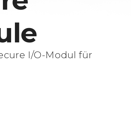
re
ule
cure I/O-Modul für