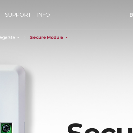
SUPPORT
INFO
B
iegeräte
Secure Module