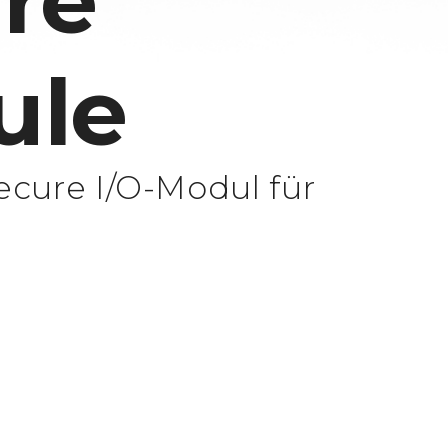
re
ule
cure I/O-Modul für