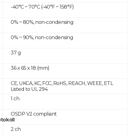
-40°C ~ 70°C (-40°F ~ 158°F)
0% ~ 80%, non-condensing
0% ~ 90%, non-condensing
37 g
36 x 65 x 18 (mm)
CE, UKCA, KC, FCC, RoHS, REACH, WEEE, ETL
Listed to UL 294
1 ch
OSDP V2 compliant
tokoll
2 ch