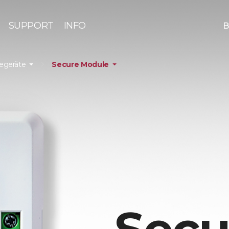
SUPPORT
INFO
B
iegeräte
Secure Module