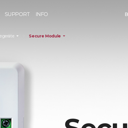
SUPPORT
INFO
B
iegeräte
Secure Module