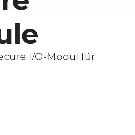
re
ule
cure I/O-Modul für