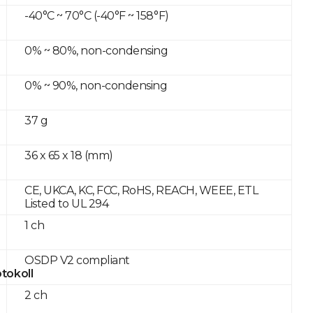
-40°C ~ 70°C (-40°F ~ 158°F)
0% ~ 80%, non-condensing
0% ~ 90%, non-condensing
37 g
36 x 65 x 18 (mm)
CE, UKCA, KC, FCC, RoHS, REACH, WEEE, ETL
Listed to UL 294
1 ch
OSDP V2 compliant
tokoll
2 ch