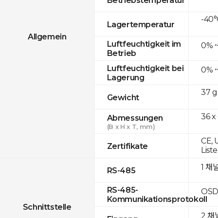
-40°
Lagertemperatur
Allgemein
Luftfeuchtigkeit im
0% 
Betrieb
Luftfeuchtigkeit bei
0% 
Lagerung
37 g
Gewicht
36 x
Abmessungen
(B x H x T, mm)
CE, 
Zertifikate
List
1 채
RS-485
RS-485-
OSD
Kommunikationsprotokoll
Schnittstelle
2 채