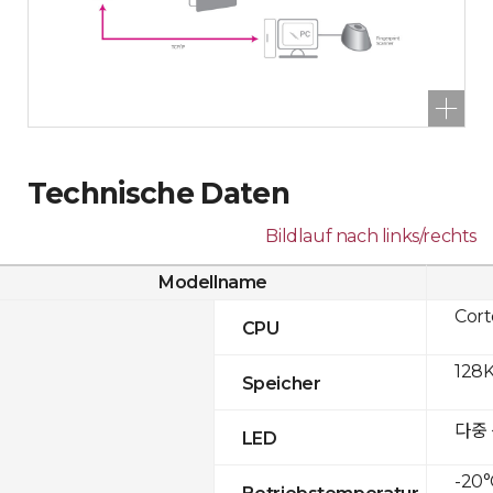
Technische Daten
Bildlauf nach links/rechts
Modellname
Cor
CPU
128K
Speicher
다중
LED
-20°
Betriebstemperatur