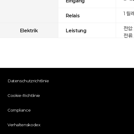
Eingang
1 릴
Relais
전압: 
Elektrik
Leistung
전류: 
Datenschutzrichtlinie
Cookie-Richtlinie
Compliance
Verhaltenskodex