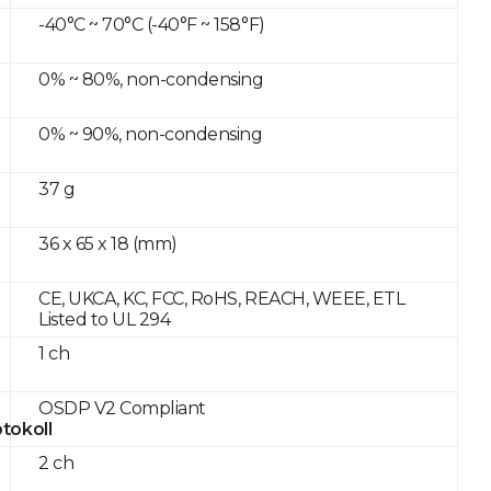
-40°C ~ 70°C (-40°F ~ 158°F)
0% ~ 80%, non-condensing
0% ~ 90%, non-condensing
37 g
36 x 65 x 18 (mm)
CE, UKCA, KC, FCC, RoHS, REACH, WEEE, ETL
Listed to UL 294
1 ch
OSDP V2 Compliant
tokoll
2 ch