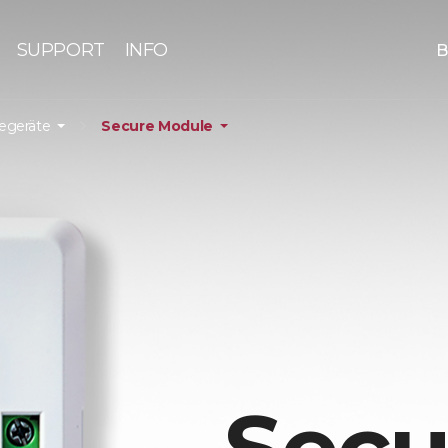
SUPPORT
INFO
B
iegeräte
Secure Module