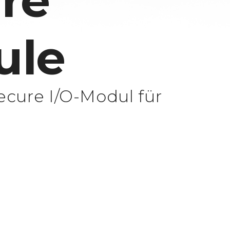
re
ule
cure I/O-Modul für