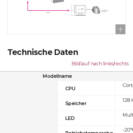
Technische Daten
Bildlauf nach links/rechts
Modellname
Cor
CPU
128 
Speicher
Mult
LED
-20°
Betriebstemperatur