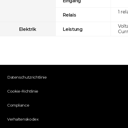
Eingang
1 rel
Relais
Volt
Elektrik
Leistung
Curr
Datenschutzrichtlinie
Cookie-Richtlinie
Compliance
Verhaltenskodex