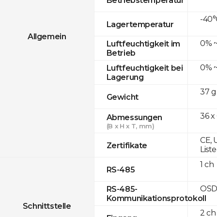
-40°
Lagertemperatur
Allgemein
0% ~
Luftfeuchtigkeit im
Betrieb
0% ~
Luftfeuchtigkeit bei
Lagerung
37 g
Gewicht
36 x
Abmessungen
(B x H x T, mm)
CE, 
Zertifikate
List
1 ch
RS-485
OSD
RS-485-
Kommunikationsprotokoll
Schnittstelle
2 ch