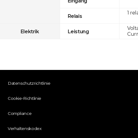
Eingang
1 rel
Relais
Volt
Elektrik
Leistung
Curr
Datenschutzrichtlinie
Cookie-Richtlinie
Compliance
Verhaltenskodex