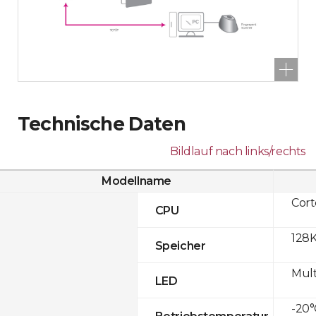
Technische Daten
Bildlauf nach links/rechts
Modellname
Cor
CPU
128K
Speicher
Mult
LED
-20°
Betriebstemperatur