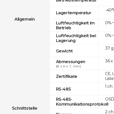
-40°
Lagertemperatur
Allgemein
0% ~
Luftfeuchtigkeit im
Betrieb
0% ~
Luftfeuchtigkeit bei
Lagerung
37 g
Gewicht
36 x
Abmessungen
(B x H x T, mm)
CE, 
Zertifikate
List
1 ch
RS-485
OSD
RS-485-
Kommunikationsprotokoll
Schnittstelle
2 ch