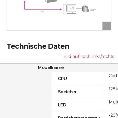
Technische Daten
Bildlauf nach links/rechts
Modellname
Cor
CPU
128K
Speicher
Mult
LED
-20°
Betriebstemperatur