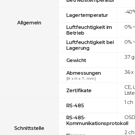
-40°
Lagertemperatur
Allgemein
0% ~
Luftfeuchtigkeit im
Betrieb
0% ~
Luftfeuchtigkeit bei
Lagerung
37 g
Gewicht
36 x
Abmessungen
(B x H x T, mm)
CE, 
Zertifikate
List
1 ch
RS-485
OSD
RS-485-
Kommunikationsprotokoll
Schnittstelle
2 ch