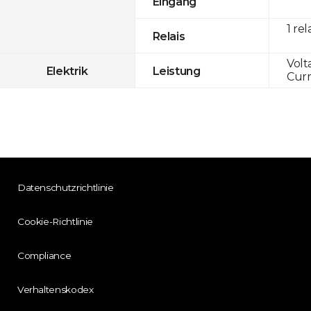
Eingang
1 rel
Relais
Volt
Elektrik
Leistung
Curr
Datenschutzrichtlinie
Cookie-Richtlinie
Compliance
Verhaltenskodex