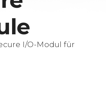
re
ule
cure I/O-Modul für