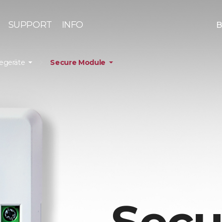
SUPPORT
INFO
B
iegeräte
Secure Module