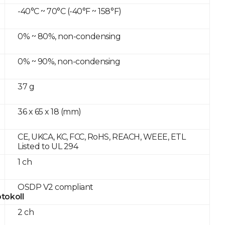
-40°C ~ 70°C (-40°F ~ 158°F)
0% ~ 80%, non-condensing
0% ~ 90%, non-condensing
37 g
36 x 65 x 18 (mm)
CE, UKCA, KC, FCC, RoHS, REACH, WEEE, ETL
Listed to UL 294
1 ch
OSDP V2 compliant
tokoll
2 ch