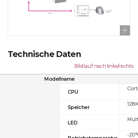
Technische Daten
Bildlauf nach links/rechts
Modellname
Cor
CPU
128K
Speicher
Mult
LED
-20°
Betriebstemperatur