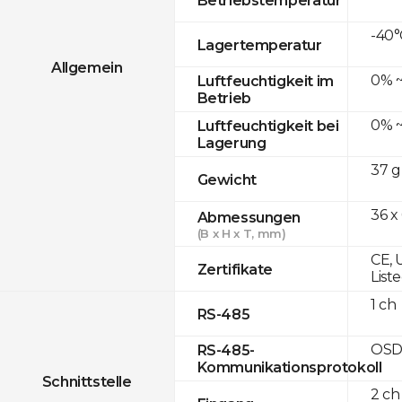
-40°
Lagertemperatur
Allgemein
0% ~
Luftfeuchtigkeit im
Betrieb
0% ~
Luftfeuchtigkeit bei
Lagerung
37 g
Gewicht
36 x
Abmessungen
(B x H x T, mm)
CE, 
Zertifikate
List
1 ch
RS-485
OSD
RS-485-
Kommunikationsprotokoll
Schnittstelle
2 ch