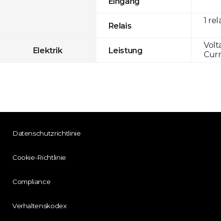
Eingang
1 rel
Relais
Volt
Elektrik
Leistung
Curr
Datenschutzrichtlinie
Cookie-Richtlinie
Compliance
Verhaltenskodex