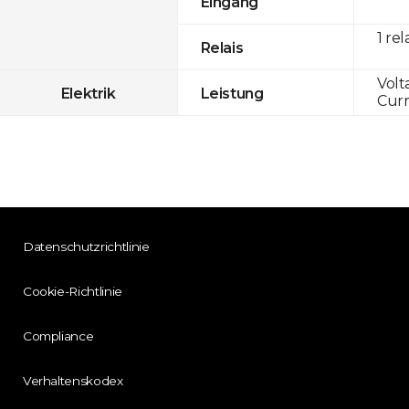
Eingang
1 rel
Relais
Volt
Elektrik
Leistung
Curr
Datenschutzrichtlinie
Cookie-Richtlinie
Compliance
Verhaltenskodex