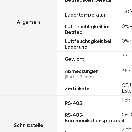
-40°
Lagertemperatur
Allgemein
0% ~
Luftfeuchtigkeit im
Betrieb
0% ~
Luftfeuchtigkeit bei
Lagerung
37 g
Gewicht
36 x
Abmessungen
(B x H x T, mm)
CE, 
Zertifikate
List
1 ch
RS-485
OSD
RS-485-
Kommunikationsprotokoll
Schnittstelle
2 ch