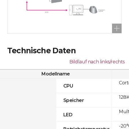
Technische Daten
Bildlauf nach links/rechts
Modellname
Cor
CPU
128K
Speicher
Mult
LED
-20°
Betriebstemperatur