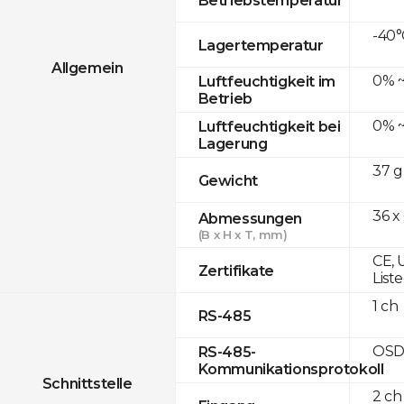
-40°
Lagertemperatur
Allgemein
0% ~
Luftfeuchtigkeit im
Betrieb
0% ~
Luftfeuchtigkeit bei
Lagerung
37 g
Gewicht
36 x
Abmessungen
(B x H x T, mm)
CE, 
Zertifikate
List
1 ch
RS-485
OSD
RS-485-
Kommunikationsprotokoll
Schnittstelle
2 ch