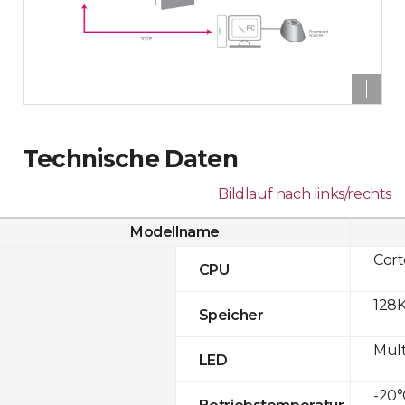
Technische Daten
Bildlauf nach links/rechts
Modellname
Cor
CPU
128K
Speicher
Mult
LED
-20°
Betriebstemperatur