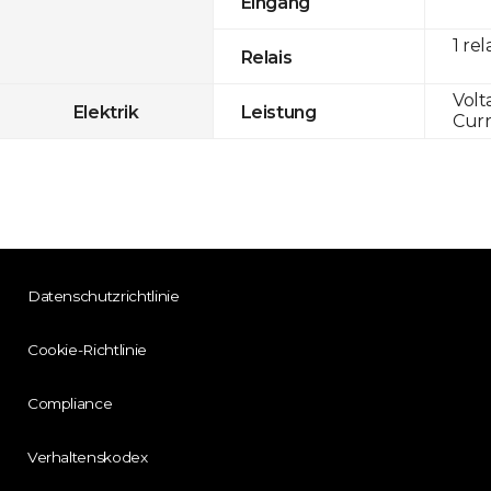
Eingang
1 rel
Relais
Volt
Elektrik
Leistung
Curr
Datenschutzrichtlinie
Cookie-Richtlinie
Compliance
Verhaltenskodex