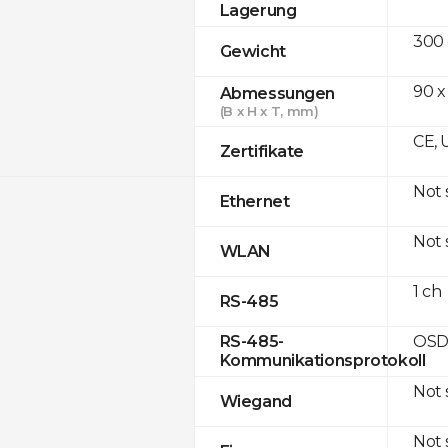
Lagerung
300
Gewicht
90 x
Abmessungen
(B x H x T, mm)
CE, 
Zertifikate
Not
Ethernet
Not
WLAN
1 ch
RS-485
OSD
RS-485-
Kommunikationsprotokoll
Not
Wiegand
Not