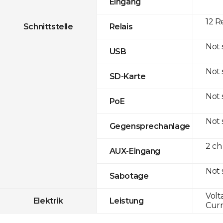
Eingang
12 R
Schnittstelle
Relais
Not
USB
Not
SD-Karte
Not
PoE
Not
Gegensprechanlage
2 ch
AUX-Eingang
Not
Sabotage
Volt
Elektrik
Leistung
Curr