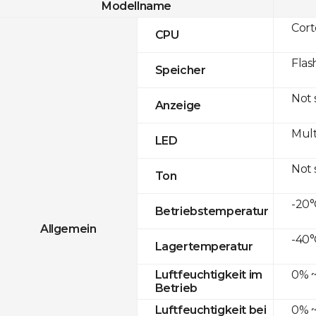
Modellname
Cor
CPU
Flas
Speicher
Not
Anzeige
Mult
LED
Not
Ton
-20°
Betriebstemperatur
Allgemein
-40°
Lagertemperatur
0% ~
Luftfeuchtigkeit im
Betrieb
0% ~
Luftfeuchtigkeit bei