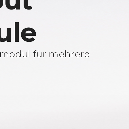
ut
ule
modul für mehrere