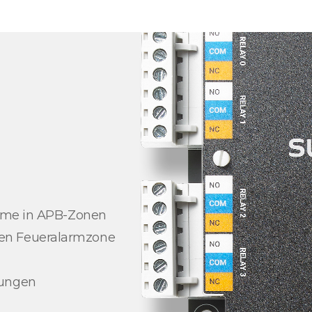
arme in APB-Zonen
en Feueralarmzone
dungen