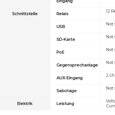
Eingang
12 R
Schnittstelle
Relais
Not
USB
Not
SD-Karte
Not
PoE
Not
Gegensprechanlage
2 ch
AUX-Eingang
Not
Sabotage
Volt
Elektrik
Leistung
Curr