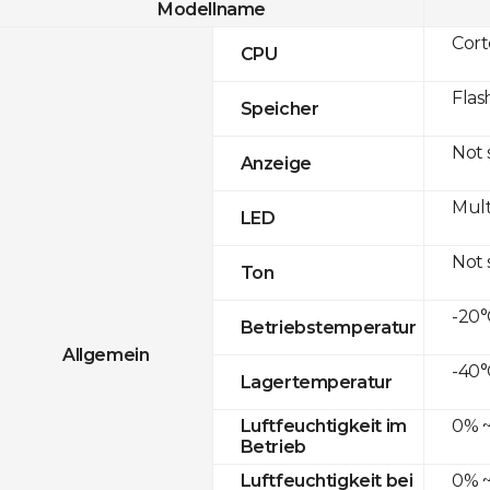
Modellname
Cor
CPU
Flas
Speicher
Not
Anzeige
Mult
LED
Not
Ton
-20°
Betriebstemperatur
Allgemein
-40°
Lagertemperatur
0% ~
Luftfeuchtigkeit im
Betrieb
0% ~
Luftfeuchtigkeit bei