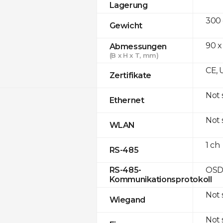
Lagerung
300
Gewicht
90 x
Abmessungen
(B x H x T, mm)
CE, 
Zertifikate
Not
Ethernet
Not
WLAN
1 ch
RS-485
OSD
RS-485-
Kommunikationsprotokoll
Not
Wiegand
Not