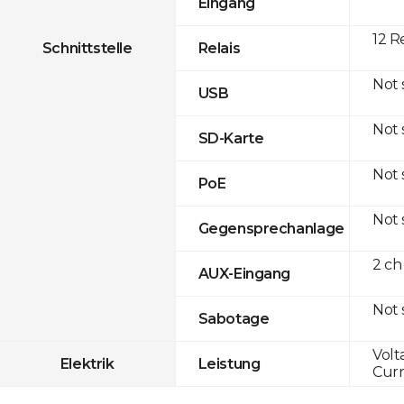
Eingang
12 R
Schnittstelle
Relais
Not
USB
Not
SD-Karte
Not
PoE
Not
Gegensprechanlage
2 ch
AUX-Eingang
Not
Sabotage
Volt
Elektrik
Leistung
Curr