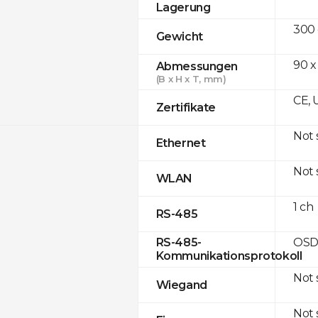
Lagerung
300
Gewicht
90 x
Abmessungen
(B x H x T, mm)
CE, 
Zertifikate
Not
Ethernet
Not
WLAN
1 ch
RS-485
OSD
RS-485-
Kommunikationsprotokoll
Not
Wiegand
Not