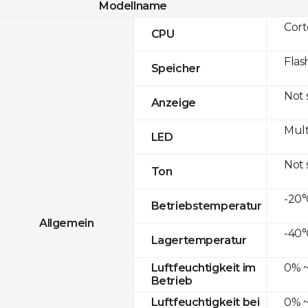
Modellname
Cor
CPU
Flas
Speicher
Not
Anzeige
Mult
LED
Not
Ton
-20°
Betriebstemperatur
Allgemein
-40°
Lagertemperatur
0% ~
Luftfeuchtigkeit im
Betrieb
0% ~
Luftfeuchtigkeit bei