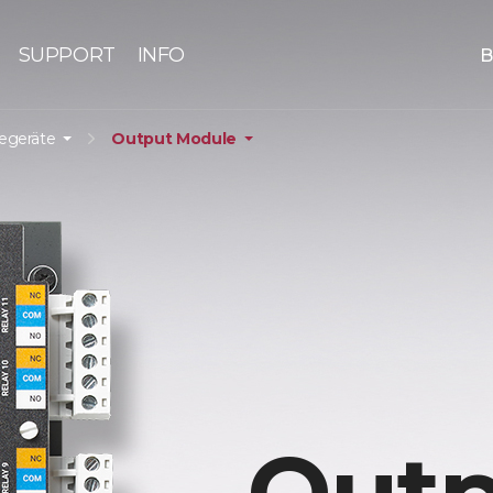
SUPPORT
INFO
B
iegeräte
Output Module