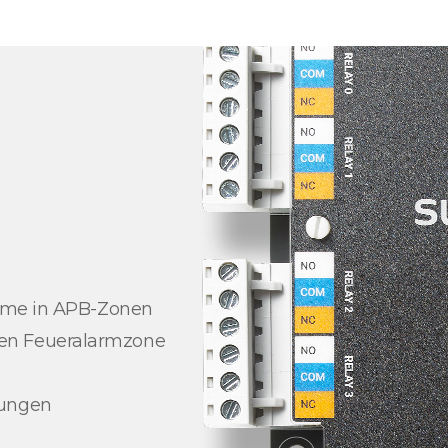
arme in APB-Zonen
en Feueralarmzone
dungen