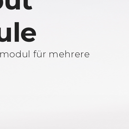
ut
ule
modul für mehrere